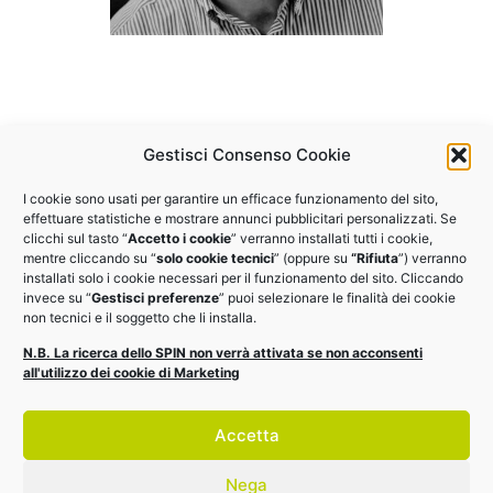
Gestisci Consenso Cookie
I cookie sono usati per garantire un efficace funzionamento del sito,
Vuoi partecipare agli altri
effettuare statistiche e mostrare annunci pubblicitari personalizzati. Se
clicchi sul tasto “
Accetto i cookie
” verranno installati tutti i cookie,
webinar del programma?
mentre cliccando su “
solo cookie tecnici
” (oppure su
“Rifiuta
”) verranno
installati solo i cookie necessari per il funzionamento del sito. Cliccando
invece su “
Gestisci preferenze
” puoi selezionare le finalità dei cookie
Il webinar fa parte del programma
EDI Training Enterprise
non tecnici e il soggetto che li installa.
2022, scopri gli altri eventI
N.B. La ricerca dello SPIN non verrà attivata se non acconsenti
all'utilizzo dei cookie di Marketing
Vai al calendario
Accetta
Nega