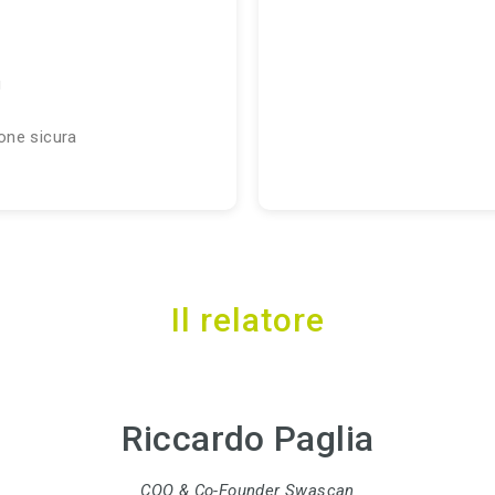
g
one sicura
Il relatore
Riccardo Paglia
COO & Co-Founder Swascan