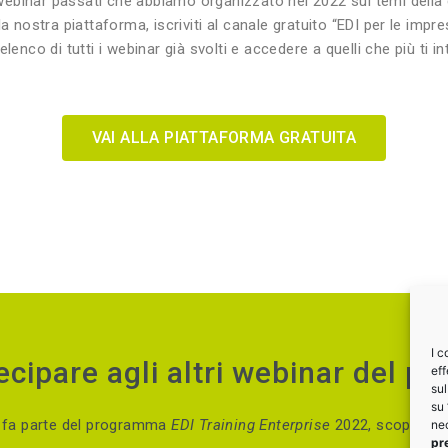
 webinar passati che abbiamo organizzato nel 2022 sui temi della
a nostra piattaforma, iscriviti al c
anale gratuito “EDI per le impre
’elenco di tutti i webinar già svolti e accedere a quelli che più ti i
VAI ALLA PIATTAFORMA GRATUITA
I c
ecipare agli altri webinar del 
eff
sul
su 
r fa parte del programma
EDI Training Enterprise
2022, scopri gli a
nec
pr