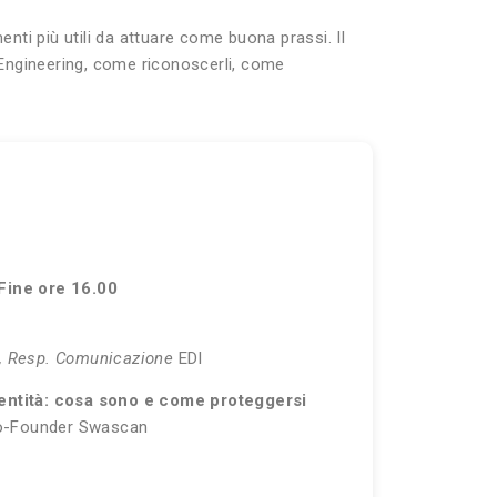
ti più utili da attuare come buona prassi. Il
l Engineering, come riconoscerli, come
 Fine ore 16.00
 Resp. Comunicazione
EDI
identità: cosa sono e come proteggersi
-Founder Swascan