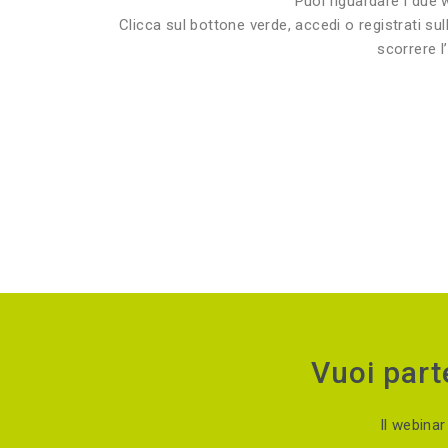
Puoi riguardare i due
Clicca sul bottone verde, accedi o registrati sull
scorrere l
Vuoi part
Il webina