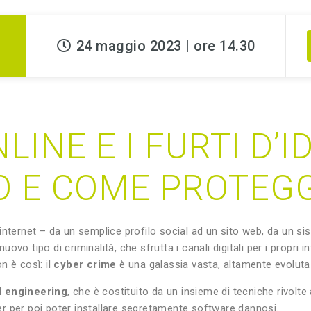
24 maggio 2023 | ore 14.30
LINE E I FURTI D’I
 E COME PROTEG
internet – da un semplice profilo social ad un sito web, da un si
vo tipo di criminalità, che sfrutta i canali digitali per i propri 
n è così: il
cyber crime
è una galassia vasta, altamente evoluta
l engineering
, che è costituito da un insieme di tecniche rivolt
r per poi poter installare segretamente software dannosi.