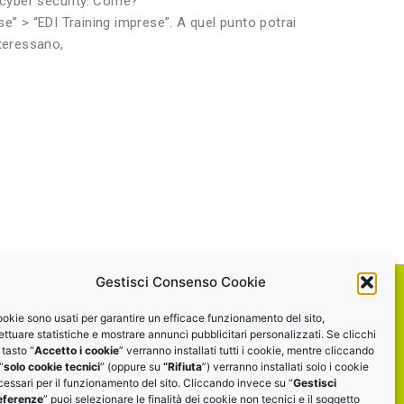
 cyber security. Come?
se” > “EDI Training imprese”. A quel punto potrai
nteressano,
Gestisci Consenso Cookie
ookie sono usati per garantire un efficace funzionamento del sito,
programma?
ettuare statistiche e mostrare annunci pubblicitari personalizzati. Se clicchi
 tasto “
Accetto i cookie
” verranno installati tutti i cookie, mentre cliccando
“
solo cookie tecnici
” (oppure su
“Rifiuta
”) verranno installati solo i cookie
ltri eventI
essari per il funzionamento del sito. Cliccando invece su “
Gestisci
eferenze
” puoi selezionare le finalità dei cookie non tecnici e il soggetto