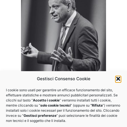
Gestisci Consenso Cookie
I cookie sono usati per garantire un efficace funzionamento del sito,
Vuoi partecipare agli altri
effettuare statistiche e mostrare annunci pubblicitari personalizzati. Se
clicchi sul tasto “
Accetto i cookie
” verranno installati tutti i cookie,
webinar del programma?
mentre cliccando su “
solo cookie tecnici
” (oppure su
“Rifiuta
”) verranno
installati solo i cookie necessari per il funzionamento del sito. Cliccando
invece su “
Gestisci preferenze
” puoi selezionare le finalità dei cookie
Il webinar fa parte del programma
EDI Training Enterprise
non tecnici e il soggetto che li installa.
2023, scopri gli altri eventi