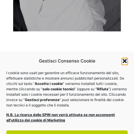
Gestisci Consenso Cookie
I cookie sono usati per garantire un efficace funzionamento del sito,
Vuoi partecipare agli altri
effettuare statistiche e mostrare annunci pubblicitari personalizzati. Se
clicchi sul tasto “
Accetto i cookie
” verranno installati tutti i cookie,
webinar del programma?
mentre cliccando su “
solo cookie tecnici
” (oppure su
“Rifiuta
”) verranno
installati solo i cookie necessari per il funzionamento del sito. Cliccando
invece su “
Gestisci preferenze
” puoi selezionare le finalità dei cookie
Il webinar fa parte del programma
EDI Training Enterprise
non tecnici e il soggetto che li installa.
2023, scopri gli altri eventi
N.B. La ricerca dello SPIN non verrà attivata se non acconsenti
all'utilizzo dei cookie di Marketing
Vai al calendario