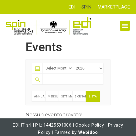
EDI
SPIN
MARKETPLACE
Events
ANNUALE
MENSILE
SETTIMANALE
GIORNALIERO
LISTA
Nessun evento trovato!
EDI.IT srl | P.I.: 14425591006 |
Cookie Policy
|
Privacy
Policy
| Farmed by
Webidoo