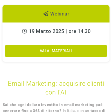
Webinar
19 Marzo 2025 | ore 14.30
VAI AI MATERIALI
Email Marketing: acquisire clienti
con l'AI
Sai che ogni dollaro investito in email marketing può
generare fino a 36$ di ritorno?
In Italia, con un
tasso di