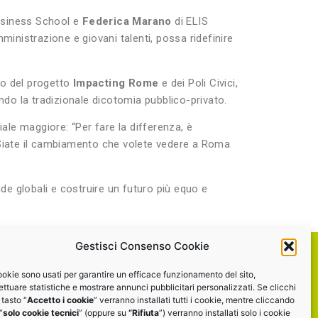
usiness School e
Federica Marano
di ELIS
nistrazione e giovani talenti, possa ridefinire
to del progetto
Impacting Rome
e dei Poli Civici,
do la tradizionale dicotomia pubblico-privato.
ale maggiore: “Per fare la differenza, è
Siate il cambiamento che volete vedere a Roma
ide globali e costruire un futuro più equo e
Gestisci Consenso Cookie
ookie sono usati per garantire un efficace funzionamento del sito,
programma?
ettuare statistiche e mostrare annunci pubblicitari personalizzati. Se clicchi
 tasto “
Accetto i cookie
” verranno installati tutti i cookie, mentre cliccando
“
solo cookie tecnici
” (oppure su
“Rifiuta
”) verranno installati solo i cookie