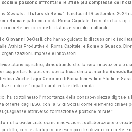
ità sociale possono affrontare le sfide più complesse del no
ne Sociale, il futuro di Roma”
, tenutosi il 19 settembre 2024 n
cio Roma
e patrocinato da
Roma Capitale
, l’incontro ha rappr
 concrete per colmare le distanze sociali e culturali.
i
e
Giovanni DeCarli
, che hanno guidato le discussioni e facilita
alle Attività Produttive di Roma Capitale, e
Romolo Guasco
, Dir
a organizzazioni, imprese e innovatori.
iviso storie ispiratrici, dimostrando che la vera innovazione è 
per supportare le persone senza fissa dimora, mentre
Benedetta
autentica. Anche
Lapo Cecconi
di Kinoa Innovation Studio e
Sara
ative e ridurre l’impatto ambientale della moda.
o, ha sottolineato l’importanza della consapevolezza digitale a l
à offerte dagli ESG, con la ‘S’ di Social come elemento chiave pe
disuguaglianze attraverso formazione e politiche mirate.”
nform, ha evidenziato come innovazione, collaborazione e creativ
 profitto, con le startup come esempio di soluzioni concrete e i