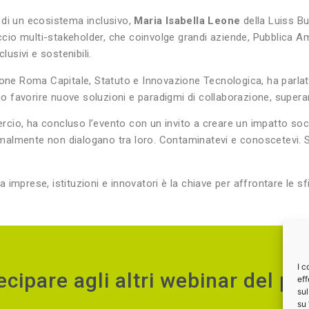
 di un ecosistema inclusivo,
Maria Isabella Leone
della Luiss B
o multi-stakeholder, che coinvolge grandi aziende, Pubblica Ammi
lusivi e sostenibili.
one Roma Capitale, Statuto e Innovazione Tecnologica, ha parla
 favorire nuove soluzioni e paradigmi di collaborazione, superan
cio, ha concluso l’evento con un invito a creare un impatto soci
malmente non dialogano tra loro. Contaminatevi e conoscetevi. 
imprese, istituzioni e innovatori è la chiave per affrontare le sf
I c
ecipare agli altri webinar del 
eff
sul
su 