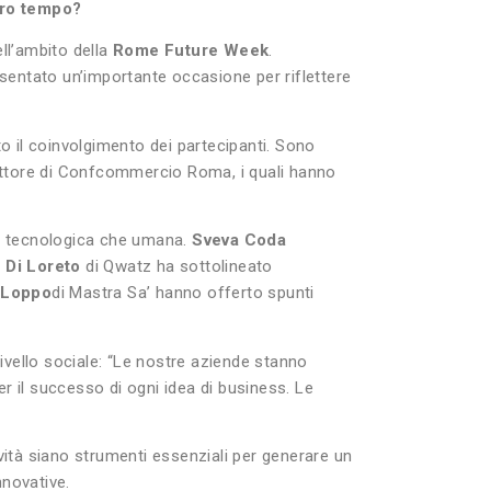
stro tempo?
ell’ambito della
Rome Future Week
.
esentato un’importante occasione per riflettere
to il coinvolgimento dei partecipanti. Sono
ettore di Confcommercio Roma, i quali hanno
sia tecnologica che umana.
Sveva Coda
 Di Loreto
di Qwatz ha sottolineato
 Loppo
di Mastra Sa’ hanno offerto spunti
ivello sociale: “Le nostre aziende stanno
r il successo di ogni idea di business. Le
ità siano strumenti essenziali per generare un
nnovative.