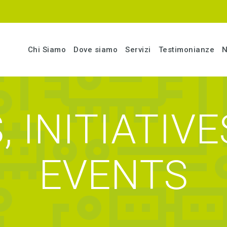
Chi Siamo
Dove siamo
Servizi
Testimonianze
N
 INITIATIV
EVENTS