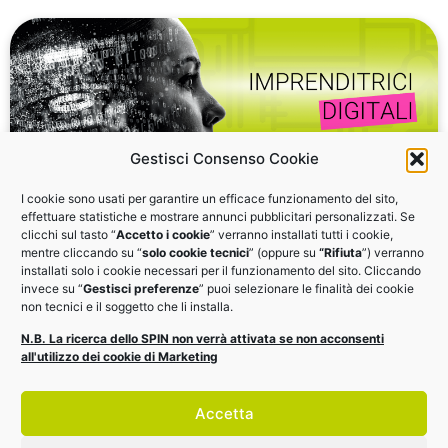
Gestisci Consenso Cookie
I cookie sono usati per garantire un efficace funzionamento del sito,
effettuare statistiche e mostrare annunci pubblicitari personalizzati. Se
clicchi sul tasto “
Accetto i cookie
” verranno installati tutti i cookie,
Imprenditrici digitali
mentre cliccando su “
solo cookie tecnici
” (oppure su
“Rifiuta
”) verranno
installati solo i cookie necessari per il funzionamento del sito. Cliccando
invece su “
Gestisci preferenze
” puoi selezionare le finalità dei cookie
Il digitale per l'impresa al femminile: check-up e
non tecnici e il soggetto che li installa.
formazione gratuita con Terziario Donna
N.B. La ricerca dello SPIN non verrà attivata se non acconsenti
Confcommercio
all'utilizzo dei cookie di Marketing
VAI AL CHECK-UP GRATUITO
Accetta