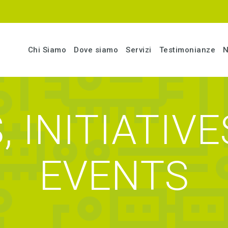
Chi Siamo
Dove siamo
Servizi
Testimonianze
N
 INITIATIV
EVENTS