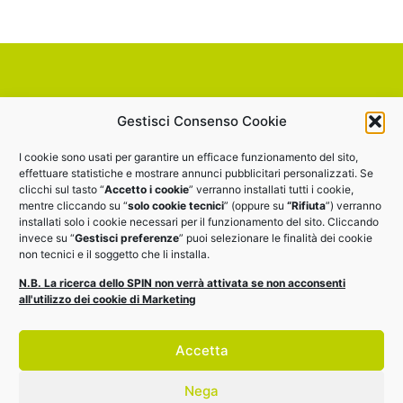
Vuoi partecipare agli altri
Gestisci Consenso Cookie
webinar del programma? Oppure
I cookie sono usati per garantire un efficace funzionamento del sito,
guardare on-demand i webinar
effettuare statistiche e mostrare annunci pubblicitari personalizzati. Se
clicchi sul tasto “
Accetto i cookie
” verranno installati tutti i cookie,
già fatti?
mentre cliccando su “
solo cookie tecnici
” (oppure su
“Rifiuta
”) verranno
installati solo i cookie necessari per il funzionamento del sito. Cliccando
invece su “
Gestisci preferenze
” puoi selezionare le finalità dei cookie
non tecnici e il soggetto che li installa.
Vai al calendario
N.B. La ricerca dello SPIN non verrà attivata se non acconsenti
all'utilizzo dei cookie di Marketing
Il webinar fa parte del programma
EDI Training Enterprise
2022, scopri gli altri eventi
Accetta
Nega