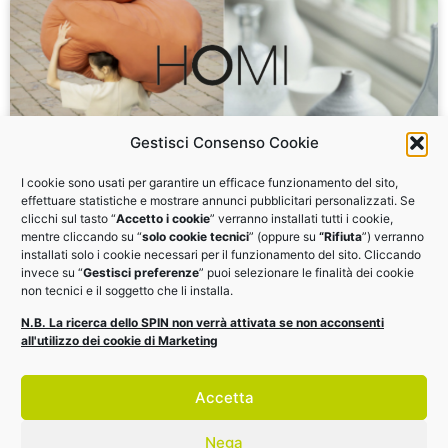
Gestisci Consenso Cookie
I cookie sono usati per garantire un efficace funzionamento del sito,
Siamo a HOMI 2021 con focus sul
effettuare statistiche e mostrare annunci pubblicitari personalizzati. Se
clicchi sul tasto “
Accetto i cookie
” verranno installati tutti i cookie,
digitale
mentre cliccando su “
solo cookie tecnici
” (oppure su
“Rifiuta
”) verranno
installati solo i cookie necessari per il funzionamento del sito. Cliccando
invece su “
Gestisci preferenze
” puoi selezionare le finalità dei cookie
Strumenti e strategie di e-commerce per il retail.
non tecnici e il soggetto che li installa.
Webinar gratuiti e sportello imprese by SPIN Milano. 5-
N.B. La ricerca dello SPIN non verrà attivata se non acconsenti
8 settembre
all'utilizzo dei cookie di Marketing
VISITA LA FIERA
Accetta
Nega