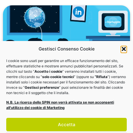
Gestisci Consenso Cookie
I cookie sono usati per garantire un efficace funzionamento del sito,
effettuare statistiche e mostrare annunci pubblicitari personalizzati. Se
clicchi sul tasto “
Accetto i cookie
” verranno installati tutti i cookie,
StartuppIn: la guida LinkedIn per il tuo
mentre cliccando su “
solo cookie tecnici
” (oppure su
“Rifiuta
”) verranno
business
installati solo i cookie necessari per il funzionamento del sito. Cliccando
invece su “
Gestisci preferenze
” puoi selezionare le finalità dei cookie
non tecnici e il soggetto che li installa.
Dalla partnership di EDI con ELIS - OPEN ITALY, il
N.B. La ricerca dello SPIN non verrà attivata se non acconsenti
vademecum per startup, PMI e Professionisti
all'utilizzo dei cookie di Marketing
DOWNLOAD
Accetta