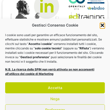
Gestisci Consenso Cookie
I cookie sono usati per garantire un efficace funzionamento del sito,
effettuare statistiche e mostrare annunci pubblicitari personalizzati. Se
clicchi sul tasto “
Accetto i cookie
” verranno installati tutti i cookie,
mentre cliccando su “
solo cookie tecnici
” (oppure su
“Rifiuta
”) verranno
LinkedIN per le PMI e i professionisti
installati solo i cookie necessari per il funzionamento del sito. Cliccando
invece su “
Gestisci preferenze
” puoi selezionare le finalità dei cookie
non tecnici e il soggetto che li installa.
Quali sono le potenzialità di LinkedIn rispetto agli altri
N.B. La ricerca dello SPIN non verrà attivata se non acconsenti
social media? E come sfruttarle? Webinar il 21 luglio
all'utilizzo dei cookie di Marketing
AGENDA
Accetta
Nega
Preferenze