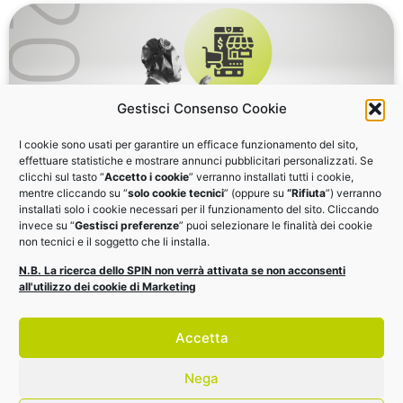
Gestisci Consenso Cookie
I cookie sono usati per garantire un efficace funzionamento del sito,
effettuare statistiche e mostrare annunci pubblicitari personalizzati. Se
clicchi sul tasto “
Accetto i cookie
” verranno installati tutti i cookie,
mentre cliccando su “
solo cookie tecnici
” (oppure su
“Rifiuta
”) verranno
Marketplace e fulfilment
installati solo i cookie necessari per il funzionamento del sito. Cliccando
invece su “
Gestisci preferenze
” puoi selezionare le finalità dei cookie
non tecnici e il soggetto che li installa.
Vendi online e gestisci il tuo magazzino con efficienza.
N.B. La ricerca dello SPIN non verrà attivata se non acconsenti
Riguarda il webinar on-demand e scarica il materiale
all'utilizzo dei cookie di Marketing
VAI AI MATERIALI
Accetta
Nega