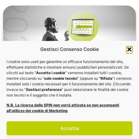
Gestisci Consenso Cookie
I cookie sono usati per garantire un efficace funzionamento del sito,
effettuare statistiche e mostrare annunci pubblicitari personalizzati. Se
clicchi sul tasto “
Accetto i cookie
” verranno installati tutti i cookie,
Un piano editoriale a prova di brand
mentre cliccando su “
solo cookie tecnici
” (oppure su
“Rifiuta
”) verranno
installati solo i cookie necessari per il funzionamento del sito. Cliccando
invece su “
Gestisci preferenze
” puoi selezionare le finalità dei cookie
Un piano editoriale è la bussola della promozione di
non tecnici e il soggetto che li installa.
un’impresa. Come organizzarsi? Quali contenuti
N.B. La ricerca dello SPIN non verrà attivata se non acconsenti
pubblicare? Webinar il 5 luglio alle 14.30
all'utilizzo dei cookie di Marketing
VAI AI MATERIALI
Accetta