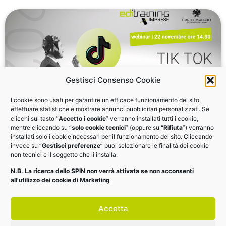
Gestisci Consenso Cookie
I cookie sono usati per garantire un efficace funzionamento del sito,
effettuare statistiche e mostrare annunci pubblicitari personalizzati. Se
clicchi sul tasto “
Accetto i cookie
” verranno installati tutti i cookie,
TikTok per le imprese
mentre cliccando su “
solo cookie tecnici
” (oppure su
“Rifiuta
”) verranno
installati solo i cookie necessari per il funzionamento del sito. Cliccando
invece su “
Gestisci preferenze
” puoi selezionare le finalità dei cookie
Ogni mese 19,7 milioni di italiani accedono a TikTok.
non tecnici e il soggetto che li installa.
Scopri tutti i segreti del social media del momento:
N.B. La ricerca dello SPIN non verrà attivata se non acconsenti
webinar il 22 novembre alle 14.30
all'utilizzo dei cookie di Marketing
VAI AL MATERIALE
Accetta