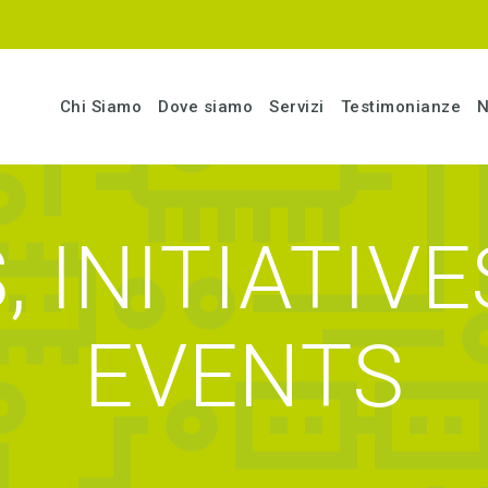
Chi Siamo
Dove siamo
Servizi
Testimonianze
N
 INITIATIV
EVENTS