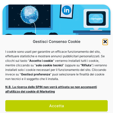
Gestisci Consenso Cookie
I cookie sono usati per garantire un efficace funzionamento del sito,
effettuare statistiche e mostrare annunci pubblicitari personalizzati. Se
clicchi sul tasto “
Accetto i cookie
” verranno installati tutti i cookie,
StartuppIn: la guida LinkedIn per il tuo
mentre cliccando su “
solo cookie tecnici
” (oppure su
“Rifiuta
”) verranno
business
installati solo i cookie necessari per il funzionamento del sito. Cliccando
invece su “
Gestisci preferenze
” puoi selezionare le finalità dei cookie
non tecnici e il soggetto che li installa.
Dalla partnership di EDI con ELIS - OPEN ITALY, il
N.B. La ricerca dello SPIN non verrà attivata se non acconsenti
vademecum per startup, PMI e Professionisti
all'utilizzo dei cookie di Marketing
DOWNLOAD
Accetta