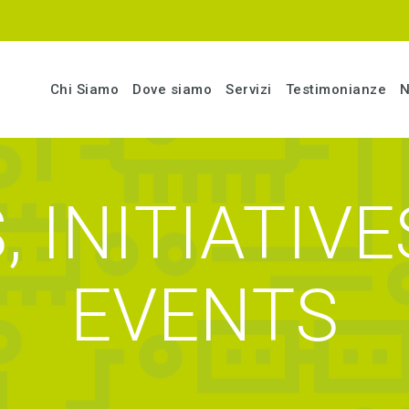
Chi Siamo
Dove siamo
Servizi
Testimonianze
N
 INITIATIV
EVENTS