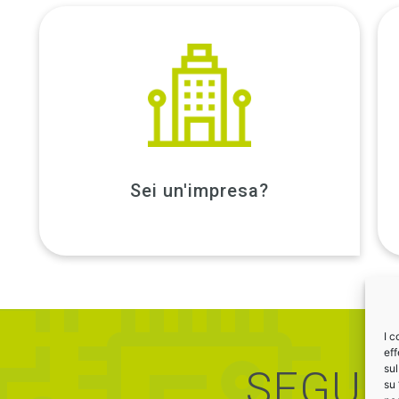
SCOPRI DI PIÙ
dedicato
Guarda il nostro programma
Sei un'impresa?
I c
eff
sul
SEGUIC
su 