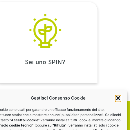
SCOPRI DI PIÙ
Training
Accedi al programma EDI
Sei uno SPIN?
Gestisci Consenso Cookie
ookie sono usati per garantire un efficace funzionamento del sito,
ettuare statistiche e mostrare annunci pubblicitari personalizzati. Se clicchi
 tasto “
Accetto i cookie
” verranno installati tutti i cookie, mentre cliccando
I SUI SOCIAL
“
solo cookie tecnici
” (oppure su
“Rifiuta
”) verranno installati solo i cookie