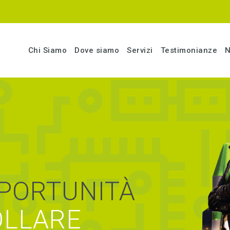
Chi Siamo
Dove siamo
Servizi
Testimonianze
N
PPORTUNITÀ
OLLARE