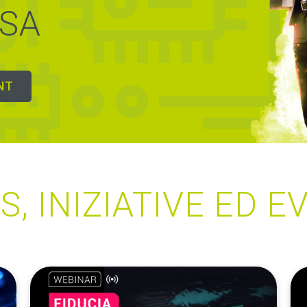
ESA
NT
, INIZIATIVE ED E