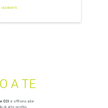
ISCRIVITI
O A TE
te EDI
e offrono alle
li
di alto profilo.