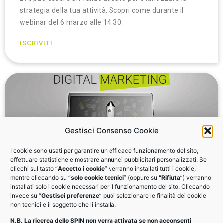
strategia della tua attività. Scopri come durante il
webinar del 6 marzo alle 14.30.
ISCRIVITI
Gestisci Consenso Cookie
I cookie sono usati per garantire un efficace funzionamento del sito,
effettuare statistiche e mostrare annunci pubblicitari personalizzati. Se
clicchi sul tasto “
Accetto i cookie
” verranno installati tutti i cookie,
mentre cliccando su “
solo cookie tecnici
” (oppure su
“Rifiuta
”) verranno
Digital marketing
installati solo i cookie necessari per il funzionamento del sito. Cliccando
invece su “
Gestisci preferenze
” puoi selezionare le finalità dei cookie
non tecnici e il soggetto che li installa.
Come creare e gestire una strategia integrata di
N.B. La ricerca dello SPIN non verrà attivata se non acconsenti
marketing digitale per la tua piccola impresa