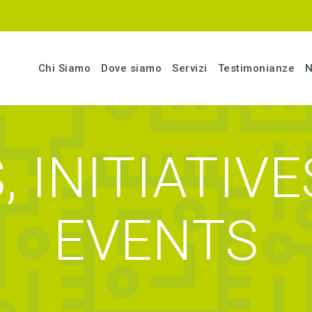
Chi Siamo
Dove siamo
Servizi
Testimonianze
N
 INITIATIV
EVENTS